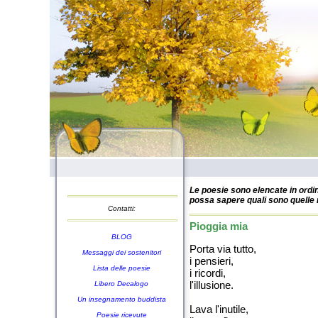
Le poesie sono elencate in ordin
possa sapere quali sono quelle n
Contatti:
Pioggia mia
BLOG
Porta via tutto,
Messaggi dei sostenitori
i pensieri,
Lista delle poesie
i ricordi,
l'illusione.
Libero Decalogo
Un insegnamento buddista
Lava l'inutile,
Poesie ricevute