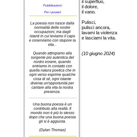
il superfluo,
Pubblicazioni
il dolore,
il vano.
Per i posteri
Pulisci,
La poesia non nasce dalla
pulisci ancora,
normalità delle nostre
occupazioni, ma dagli
lavami la violenza
istanti in cui leviamo il capo
e lasciami la vita.
e osserviamo con stupore la
vita...
(10 giugno 2024)
Quando attingiamo alla
sorgente più autentica del
nostro essere, quando
entriamo in contatto con
quella natura poetica che in
ogni verso esprime qualche
cosa di sé, ogni istante
diventa un'opportunità per
cantare alla vita la nostra
presenza.
Una buona poesia è un
contributo alla realtà. Il
mondo non è più lo stesso
dopo che una buona poesia
gli si è aggiunta.
(Dylan Thomas)