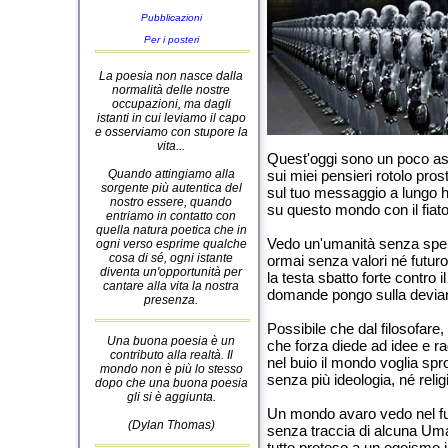
Pubblicazioni
Per i posteri
La poesia non nasce dalla
normalità delle nostre
occupazioni, ma dagli
istanti in cui leviamo il capo
e osserviamo con stupore la
vita...
Quest'oggi sono un poco as
Quando attingiamo alla
sui miei pensieri rotolo pros
sorgente più autentica del
sul tuo messaggio a lungo 
nostro essere, quando
su questo mondo con il fiato
entriamo in contatto con
quella natura poetica che in
Vedo un'umanità senza spe
ogni verso esprime qualche
cosa di sé, ogni istante
ormai senza valori né futuro
diventa un'opportunità per
la testa sbatto forte contro i
cantare alla vita la nostra
domande pongo sulla devia
presenza.
Possibile che dal filosofare,
Una buona poesia è un
che forza diede ad idee e ra
contributo alla realtà. Il
nel buio il mondo voglia sp
mondo non è più lo stesso
senza più ideologia, né reli
dopo che una buona poesia
gli si è aggiunta.
Un mondo avaro vedo nel f
(Dylan Thomas)
senza traccia di alcuna Um
tutto proteso a un egoismo