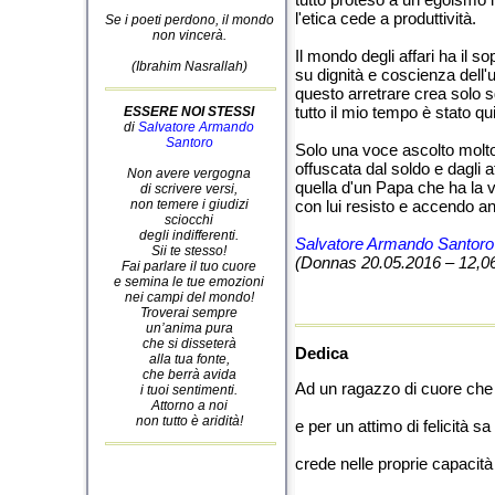
l'etica cede a produttività.
Se i poeti perdono, il mondo
non vincerà.
Il mondo degli affari ha il s
(Ibrahim Nasrallah)
su dignità e coscienza dell
questo arretrare crea solo 
tutto il mio tempo è stato q
ESSERE NOI STESSI
di
Salvatore Armando
Santoro
Solo una voce ascolto molt
offuscata dal soldo e dagli af
Non avere vergogna
quella d'un Papa che ha la v
di scrivere versi,
non temere i giudizi
con lui resisto e accendo anc
sciocchi
degli indifferenti.
Salvatore Armando Santoro
Sii te stesso!
(Donnas 20.05.2016 – 12,0
Fai parlare il tuo cuore
e semina le tue emozioni
nei campi del mondo!
Troverai sempre
un’anima pura
che si disseterà
Dedica
alla tua fonte,
che berrà avida
Ad un ragazzo di cuore che 
i tuoi sentimenti.
Attorno a noi
non tutto è aridità!
e per un attimo di felicità s
crede nelle proprie capacità