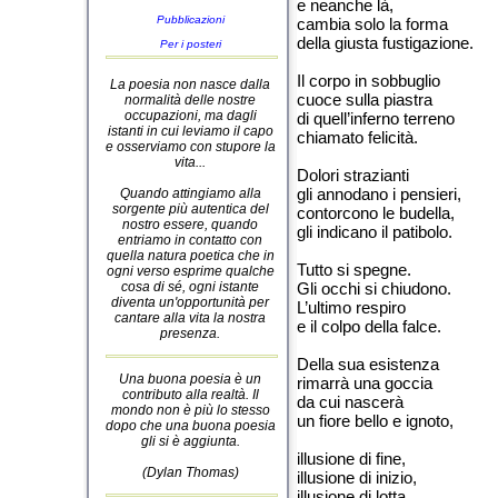
e neanche là,
Pubblicazioni
cambia solo la forma
della giusta fustigazione.
Per i posteri
Il corpo in sobbuglio
La poesia non nasce dalla
cuoce sulla piastra
normalità delle nostre
occupazioni, ma dagli
di quell’inferno terreno
istanti in cui leviamo il capo
chiamato felicità.
e osserviamo con stupore la
vita...
Dolori strazianti
gli annodano i pensieri,
Quando attingiamo alla
sorgente più autentica del
contorcono le budella,
nostro essere, quando
gli indicano il patibolo.
entriamo in contatto con
quella natura poetica che in
Tutto si spegne.
ogni verso esprime qualche
cosa di sé, ogni istante
Gli occhi si chiudono.
diventa un'opportunità per
L’ultimo respiro
cantare alla vita la nostra
e il colpo della falce.
presenza.
Della sua esistenza
Una buona poesia è un
rimarrà una goccia
contributo alla realtà. Il
da cui nascerà
mondo non è più lo stesso
un fiore bello e ignoto,
dopo che una buona poesia
gli si è aggiunta.
illusione di fine,
(Dylan Thomas)
illusione di inizio,
illusione di lotta,