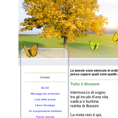
Le poesie sono elencate in ordin
possa sapere quali sono quelle n
Contatti:
Tutto è illusione
BLOG
Intermezzo di sogno
Messaggi dei sostenitori
tra gli incubi d’una vita
Lista delle poesie
sadica e burlona
nutrita di illusioni.
Libero Decalogo
Un insegnamento buddista
La meta non è qui,
Poesie ricevute