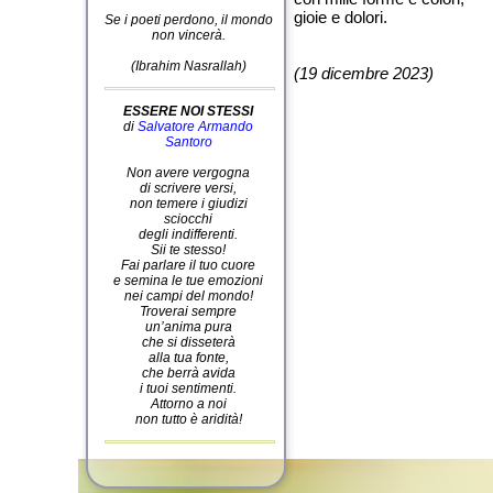
gioie e dolori.
Se i poeti perdono, il mondo
non vincerà.
(Ibrahim Nasrallah)
(19 dicembre 2023)
ESSERE NOI STESSI
di
Salvatore Armando
Santoro
Non avere vergogna
di scrivere versi,
non temere i giudizi
sciocchi
degli indifferenti.
Sii te stesso!
Fai parlare il tuo cuore
e semina le tue emozioni
nei campi del mondo!
Troverai sempre
un’anima pura
che si disseterà
alla tua fonte,
che berrà avida
i tuoi sentimenti.
Attorno a noi
non tutto è aridità!