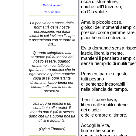
ricca di sfumature,
Pubblicazioni
uniche nell'Universo,
da Dio volute.
Per i posteri
Ama le piccole cose,
La poesia non nasce dalla
gioisci dei momenti semplici
normalità delle nostre
occupazioni, ma dagli
preziosi come gemme rare,
istanti in cui leviamo il capo
giacché nulla è dovuto.
e osserviamo con stupore la
vita...
Evita domande senza rispo
lascia libera la mente,
Quando attingiamo alla
sorgente più autentica del
mantieni il pensiero semplic
nostro essere, quando
senza riempirlo di inutili "pe
entriamo in contatto con
quella natura poetica che in
Pensieri, parole e gesti,
ogni verso esprime qualche
cosa di sé, ogni istante
tutti pesano
diventa un'opportunità per
di sentenze inesorabili
cantare alla vita la nostra
nella bilancia del tempo.
presenza.
Tieni il cuore lieve,
Una buona poesia è un
libero dalle inutili catene
contributo alla realtà. Il
dei giudizi
mondo non è più lo stesso
e delle ombre di timore.
dopo che una buona poesia
gli si è aggiunta.
Accogli la Vita,
(Dylan Thomas)
fiume che scorre,
con mille forme e colori,