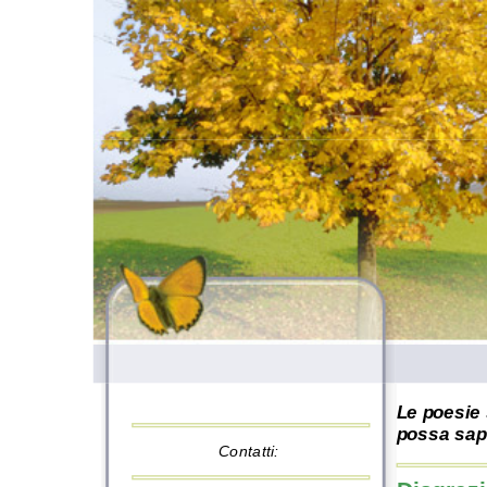
Le poesie 
possa sape
Contatti: