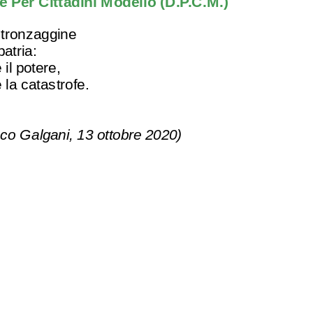
e Per Cittadini Modello (D.P.C.M.)
stronzaggine
patria:
il potere,
la catastrofe.
co Galgani, 13 ottobre 2020)