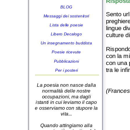
Rispost
BLOG
Sento url
Messaggi dei sostenitori
preghier
Lista delle poesie
lingue di
culture d
Libero Decalogo
Un insegnamento buddista
Rispond
Poesie ricevute
con la mi
Pubblicazioni
con una 
tra le inf
Per i posteri
La poesia non nasce dalla
(Frances
normalità delle nostre
occupazioni, ma dagli
istanti in cui leviamo il capo
e osserviamo con stupore la
vita...
Quando attingiamo alla