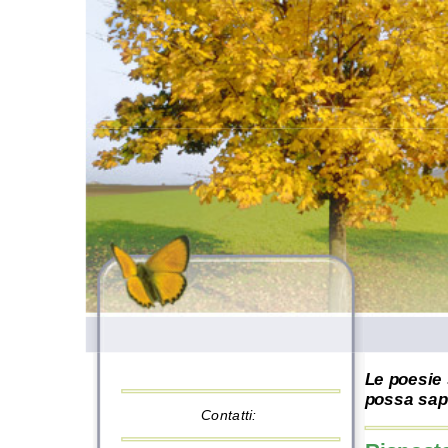
Le poesie 
possa sape
Contatti: