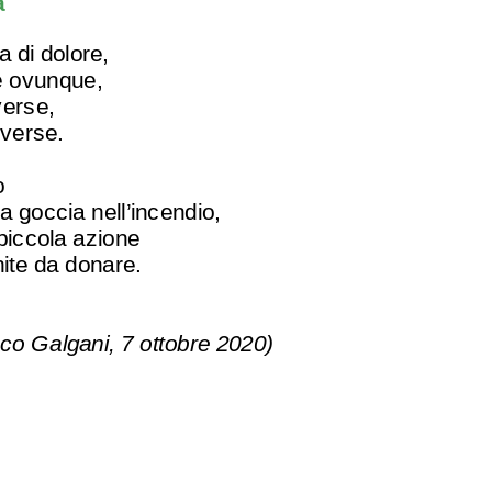
a
a di dolore,
e ovunque,
verse,
iverse.
o
a goccia nell’incendio,
piccola azione
inite da donare.
co Galgani, 7 ottobre 2020)