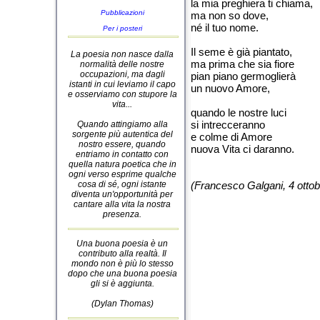
la mia preghiera ti chiama,
Pubblicazioni
ma non so dove,
né il tuo nome.
Per i posteri
Il seme è già piantato,
La poesia non nasce dalla
ma prima che sia fiore
normalità delle nostre
occupazioni, ma dagli
pian piano germoglierà
istanti in cui leviamo il capo
un nuovo Amore,
e osserviamo con stupore la
vita...
quando le nostre luci
si intrecceranno
Quando attingiamo alla
sorgente più autentica del
e colme di Amore
nostro essere, quando
nuova Vita ci daranno.
entriamo in contatto con
quella natura poetica che in
ogni verso esprime qualche
cosa di sé, ogni istante
(Francesco Galgani, 4 otto
diventa un'opportunità per
cantare alla vita la nostra
presenza.
Una buona poesia è un
contributo alla realtà. Il
mondo non è più lo stesso
dopo che una buona poesia
gli si è aggiunta.
(Dylan Thomas)