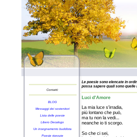
Le poesie sono elencate in ordin
possa sapere quali sono quelle n
Contatti:
Luci d'Amore
BLOG
La mia luce s’irradia,
Messaggi dei sostenitori
più lontano che può,
Lista delle poesie
ma tu non la vedi...
neanche io ti scorgo.
Libero Decalogo
Un insegnamento buddista
So che ci sei,
Poesie ricevute