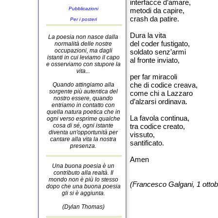
interfacce d’amare,
Pubblicazioni
metodi da capire,
crash da patire.
Per i posteri
Dura la vita
La poesia non nasce dalla
del coder fustigato,
normalità delle nostre
occupazioni, ma dagli
soldato senz’armi
istanti in cui leviamo il capo
al fronte inviato,
e osserviamo con stupore la
vita...
per far miracoli
che di codice creava,
Quando attingiamo alla
sorgente più autentica del
come chi a Lazzaro
nostro essere, quando
d’alzarsi ordinava.
entriamo in contatto con
quella natura poetica che in
La favola continua,
ogni verso esprime qualche
cosa di sé, ogni istante
tra codice creato,
diventa un'opportunità per
vissuto,
cantare alla vita la nostra
santificato.
presenza.
Amen
Una buona poesia è un
contributo alla realtà. Il
mondo non è più lo stesso
(Francesco Galgani, 1 otto
dopo che una buona poesia
gli si è aggiunta.
(Dylan Thomas)