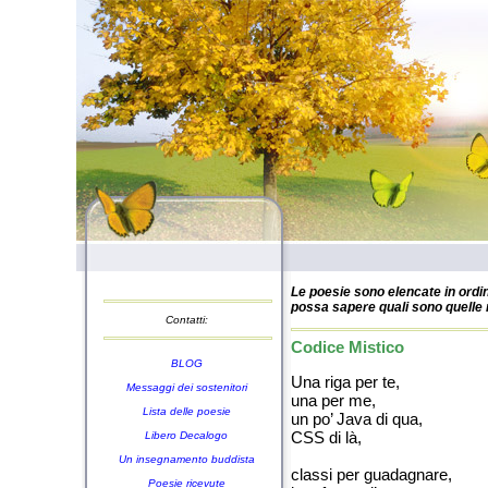
Le poesie sono elencate in ordin
possa sapere quali sono quelle n
Contatti:
Codice Mistico
BLOG
Una riga per te,
Messaggi dei sostenitori
una per me,
Lista delle poesie
un po’ Java di qua,
CSS di là,
Libero Decalogo
Un insegnamento buddista
classi per guadagnare,
Poesie ricevute