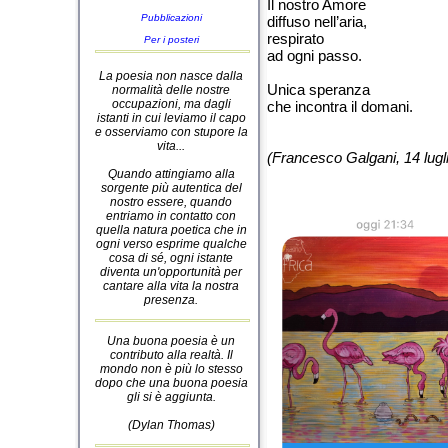
Il nostro Amore
Pubblicazioni
diffuso nell’aria,
respirato
Per i posteri
ad ogni passo.
La poesia non nasce dalla
Unica speranza
normalità delle nostre
occupazioni, ma dagli
che incontra il domani.
istanti in cui leviamo il capo
e osserviamo con stupore la
vita...
(Francesco Galgani, 14 lugl
Quando attingiamo alla
sorgente più autentica del
nostro essere, quando
entriamo in contatto con
quella natura poetica che in
ogni verso esprime qualche
cosa di sé, ogni istante
diventa un'opportunità per
cantare alla vita la nostra
presenza.
Una buona poesia è un
contributo alla realtà. Il
mondo non è più lo stesso
dopo che una buona poesia
gli si è aggiunta.
(Dylan Thomas)