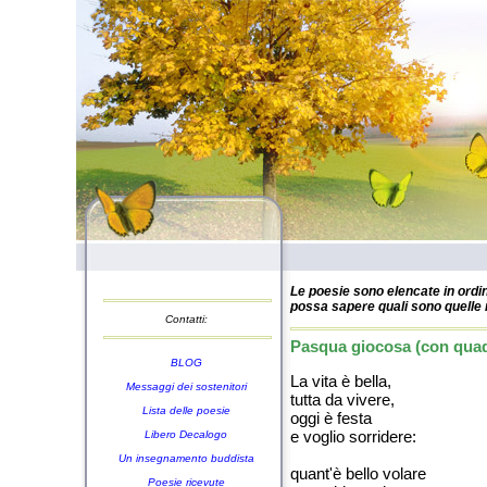
Le poesie sono elencate in ordin
possa sapere quali sono quelle n
Contatti:
Pasqua giocosa (con quadr
BLOG
La vita è bella,
Messaggi dei sostenitori
tutta da vivere,
Lista delle poesie
oggi è festa
e voglio sorridere:
Libero Decalogo
Un insegnamento buddista
quant'è bello volare
Poesie ricevute