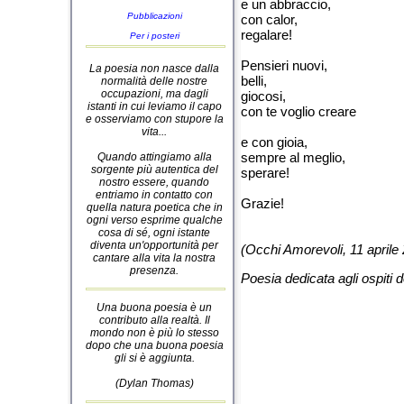
e un abbraccio,
Pubblicazioni
con calor,
regalare!
Per i posteri
Pensieri nuovi,
La poesia non nasce dalla
belli,
normalità delle nostre
occupazioni, ma dagli
giocosi,
istanti in cui leviamo il capo
con te voglio creare
e osserviamo con stupore la
vita...
e con gioia,
sempre al meglio,
Quando attingiamo alla
sorgente più autentica del
sperare!
nostro essere, quando
entriamo in contatto con
Grazie!
quella natura poetica che in
ogni verso esprime qualche
cosa di sé, ogni istante
diventa un'opportunità per
(Occhi Amorevoli, 11 aprile
cantare alla vita la nostra
presenza.
Poesia dedicata agli ospiti 
Una buona poesia è un
contributo alla realtà. Il
mondo non è più lo stesso
dopo che una buona poesia
gli si è aggiunta.
(Dylan Thomas)