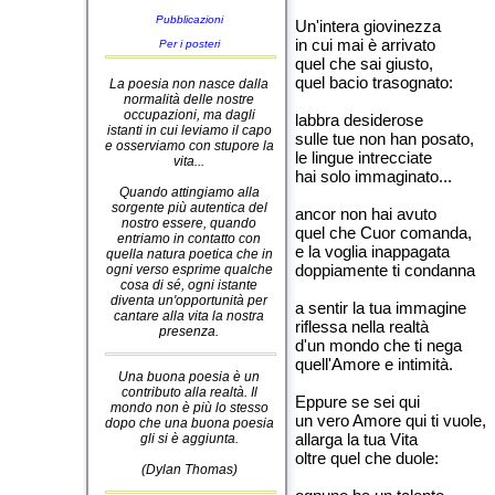
Pubblicazioni
Un'intera giovinezza
in cui mai è arrivato
Per i posteri
quel che sai giusto,
quel bacio trasognato:
La poesia non nasce dalla
normalità delle nostre
occupazioni, ma dagli
labbra desiderose
istanti in cui leviamo il capo
sulle tue non han posato,
e osserviamo con stupore la
le lingue intrecciate
vita...
hai solo immaginato...
Quando attingiamo alla
sorgente più autentica del
ancor non hai avuto
nostro essere, quando
quel che Cuor comanda,
entriamo in contatto con
e la voglia inappagata
quella natura poetica che in
doppiamente ti condanna
ogni verso esprime qualche
cosa di sé, ogni istante
diventa un'opportunità per
a sentir la tua immagine
cantare alla vita la nostra
riflessa nella realtà
presenza.
d'un mondo che ti nega
quell'Amore e intimità.
Una buona poesia è un
contributo alla realtà. Il
Eppure se sei qui
mondo non è più lo stesso
un vero Amore qui ti vuole,
dopo che una buona poesia
allarga la tua Vita
gli si è aggiunta.
oltre quel che duole:
(Dylan Thomas)