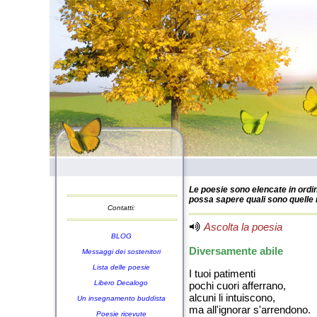
Le poesie sono elencate in ordin
possa sapere quali sono quelle n
Contatti:
Ascolta la poesia
BLOG
Diversamente abile
Messaggi dei sostenitori
Lista delle poesie
I tuoi patimenti
Libero Decalogo
pochi cuori afferrano,
alcuni li intuiscono,
Un insegnamento buddista
ma all'ignorar s'arrendono.
Poesie ricevute