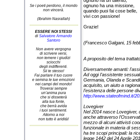
ognuno ha un talento,
ognuno ha una missione,
Se i poeti perdono, il mondo
non vincerà.
quando puoi fai cose belle,
vivi con passione!
(Ibrahim Nasrallah)
Grazie!
ESSERE NOI STESSI
di
Salvatore Armando
Santoro
(Francesco Galgani, 15 feb
Non avere vergogna
di scrivere versi,
non temere i giudizi
A proposito del tema trattat
sciocchi
degli indifferenti.
Diversamente amanti: l'assi
Sii te stesso!
Ad oggi l’assistente sessual
Fai parlare il tuo cuore
Germania, Olanda e Scandin
e semina le tue emozioni
nei campi del mondo!
acquisito, un aiuto a ragio
Troverai sempre
l’esistenza delle persone di
un’anima pura
http://www.stateofmind.it/20
che si disseterà
alla tua fonte,
che berrà avida
Lovegiver
i tuoi sentimenti.
Nel 2014 nasce Lovegiver, u
Attorno a noi
anche attraverso l’Osservat
non tutto è aridità!
mezzo di alcuni attivisti co
funzionale in materia di ses
ha tre scopi principali: la r
legge 1442 del 24 Aprile 201