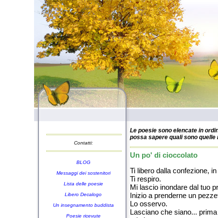
Le poesie sono elencate in ordin
possa sapere quali sono quelle n
Contatti:
Un po' di cioccolato
BLOG
Ti libero dalla confezione, in 
Messaggi dei sostenitori
Ti respiro.
Lista delle poesie
Mi lascio inondare dal tuo 
Inizio a prenderne un pezzet
Libero Decalogo
Lo osservo.
Un insegnamento buddista
Lasciano che siano... prima i
Poesie ricevute