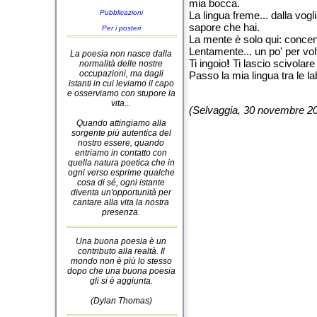
mia bocca.
Pubblicazioni
La lingua freme... dalla voglia
sapore che hai.
Per i posteri
La mente è solo qui: concent
Lentamente... un po' per volta
La poesia non nasce dalla
Ti ingoio
!
Ti lascio scivolare 
normalità delle nostre
occupazioni, ma dagli
Passo la mia lingua tra le l
istanti in cui leviamo il capo
e osserviamo con stupore la
vita...
(Selvaggia, 30 novembre 2
Quando attingiamo alla
sorgente più autentica del
nostro essere, quando
entriamo in contatto con
quella natura poetica che in
ogni verso esprime qualche
cosa di sé, ogni istante
diventa un'opportunità per
cantare alla vita la nostra
presenza.
Una buona poesia è un
contributo alla realtà. Il
mondo non è più lo stesso
dopo che una buona poesia
gli si è aggiunta.
(Dylan Thomas)