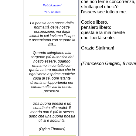
che non teme concorrenza,
Pubblicazioni
sfrutta quel che c'è,
l'asservisce tutto a me.
Per i posteri
Codice libero,
La poesia non nasce dalla
pensiero libero:
normalità delle nostre
occupazioni, ma dagli
questa è la mia mente
istanti in cui leviamo il capo
che libertà sente.
e osserviamo con stupore la
vita...
Grazie Stallman!
Quando attingiamo alla
sorgente più autentica del
nostro essere, quando
(Francesco Galgani, 8 nov
entriamo in contatto con
quella natura poetica che in
ogni verso esprime qualche
cosa di sé, ogni istante
diventa un'opportunità per
cantare alla vita la nostra
presenza.
Una buona poesia è un
contributo alla realtà. Il
mondo non è più lo stesso
dopo che una buona poesia
gli si è aggiunta.
(Dylan Thomas)