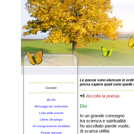
Le poesie sono elencate in ordin
possa sapere quali sono quelle n
Contatti:
Ascolta la poesia
BLOG
Dio
Messaggi dei sostenitori
Lista delle poesie
In un grande convegno
Libero Decalogo
tra scienza e spiritualità
ho ascoltato parole vuote,
Un insegnamento buddista
di scarsa utilità:
Poesie ricevute