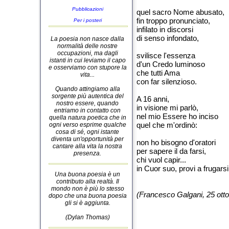
Pubblicazioni
quel sacro Nome abusato,
fin troppo pronunciato,
Per i posteri
infilato in discorsi
di senso infondato,
La poesia non nasce dalla
normalità delle nostre
occupazioni, ma dagli
svilisce l'essenza
istanti in cui leviamo il capo
d'un Credo luminoso
e osserviamo con stupore la
che tutti Ama
vita...
con far silenzioso.
Quando attingiamo alla
sorgente più autentica del
A 16 anni,
nostro essere, quando
in visione mi parlò,
entriamo in contatto con
nel mio Essere ho inciso
quella natura poetica che in
quel che m'ordinò:
ogni verso esprime qualche
cosa di sé, ogni istante
diventa un'opportunità per
non ho bisogno d'oratori
cantare alla vita la nostra
per sapere il da farsi,
presenza.
chi vuol capir...
in Cuor suo, provi a frugarsi
Una buona poesia è un
contributo alla realtà. Il
mondo non è più lo stesso
(Francesco Galgani, 25 ott
dopo che una buona poesia
gli si è aggiunta.
(Dylan Thomas)