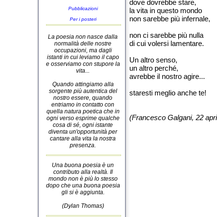
dove dovrebbe stare,
Pubblicazioni
la vita in questo mondo
non sarebbe più infernale,
Per i posteri
non ci sarebbe più nulla
La poesia non nasce dalla
di cui volersi lamentare.
normalità delle nostre
occupazioni, ma dagli
istanti in cui leviamo il capo
Un altro senso,
e osserviamo con stupore la
un altro perché,
vita...
avrebbe il nostro agire...
Quando attingiamo alla
sorgente più autentica del
staresti meglio anche te!
nostro essere, quando
entriamo in contatto con
quella natura poetica che in
(Francesco Galgani, 22 apri
ogni verso esprime qualche
cosa di sé, ogni istante
diventa un'opportunità per
cantare alla vita la nostra
presenza.
Una buona poesia è un
contributo alla realtà. Il
mondo non è più lo stesso
dopo che una buona poesia
gli si è aggiunta.
(Dylan Thomas)