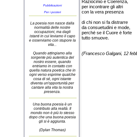
Raziocinio e Coerenza,
Pubblicazioni
per incontrare gli altri
con la vera presenza
Per i posteri
di chi non si fa distrarre
La poesia non nasce dalla
da consuetudini e mode,
normalità delle nostre
occupazioni, ma dagli
perché se il Cuore è forte
istanti in cui leviamo il capo
tutto smuove.
e osserviamo con stupore la
vita...
(Francesco Galgani, 12 feb
Quando attingiamo alla
sorgente più autentica del
nostro essere, quando
entriamo in contatto con
quella natura poetica che in
ogni verso esprime qualche
cosa di sé, ogni istante
diventa un'opportunità per
cantare alla vita la nostra
presenza.
Una buona poesia è un
contributo alla realtà. Il
mondo non è più lo stesso
dopo che una buona poesia
gli si è aggiunta.
(Dylan Thomas)