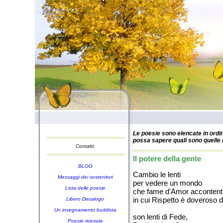
Le poesie sono elencate in ordin
possa sapere quali sono quelle n
Contatti:
Il potere della gente
BLOG
Cambio le lenti
Messaggi dei sostenitori
per vedere un mondo
Lista delle poesie
che fame d'Amor accontenti
in cui Rispetto è doveroso 
Libero Decalogo
Un insegnamento buddista
son lenti di Fede,
Poesie ricevute