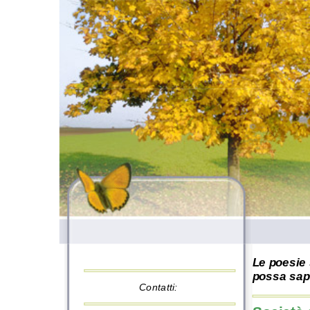
Le poesie 
possa sape
Contatti: