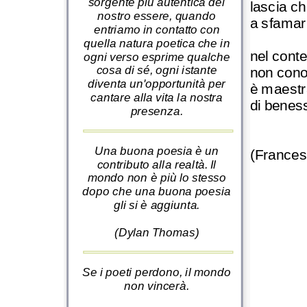
sorgente più autentica del
lascia che
nostro essere, quando
a sfamar
entriamo in contatto con
quella natura poetica che in
nel conte
ogni verso esprime qualche
cosa di sé, ogni istante
non cono
diventa un'opportunità per
è maestr
cantare alla vita la nostra
di beness
presenza.
Una buona poesia è un
(Frances
contributo alla realtà. Il
mondo non è più lo stesso
dopo che una buona poesia
gli si è aggiunta.
(Dylan Thomas)
Se i poeti perdono, il mondo
non vincerà.