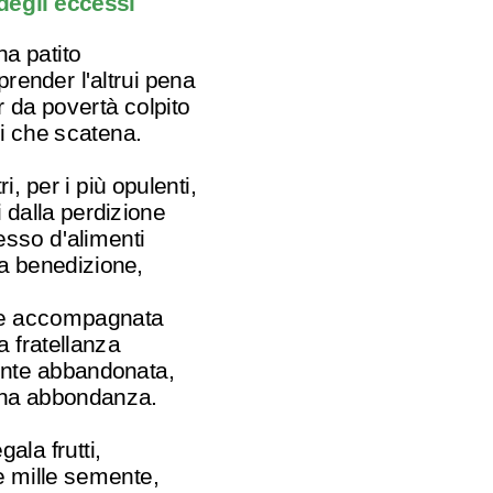
degli eccessi
ha patito
render l'altrui pena
r da povertà colpito
i che scatena.
tri, per i più opulenti,
 dalla perdizione
esso d'alimenti
ca benedizione,
se accompagnata
 fratellanza
ente abbandonata,
ha abbondanza.
gala frutti,
e mille semente,