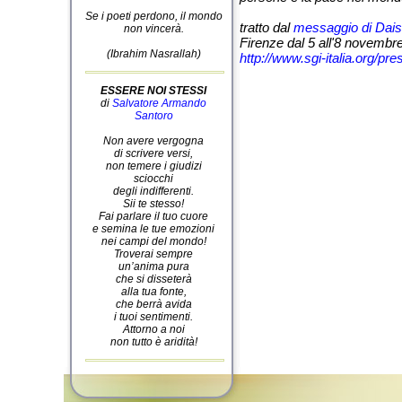
Se i poeti perdono, il mondo
tratto dal
messaggio di Dais
non vincerà.
Firenze dal 5 all'8 novembr
(Ibrahim Nasrallah)
http://www.sgi-italia.org/pr
ESSERE NOI STESSI
di
Salvatore Armando
Santoro
Non avere vergogna
di scrivere versi,
non temere i giudizi
sciocchi
degli indifferenti.
Sii te stesso!
Fai parlare il tuo cuore
e semina le tue emozioni
nei campi del mondo!
Troverai sempre
un’anima pura
che si disseterà
alla tua fonte,
che berrà avida
i tuoi sentimenti.
Attorno a noi
non tutto è aridità!