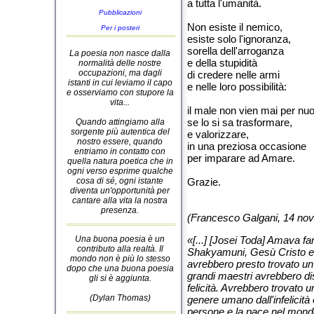
a tutta l'umanità.
Pubblicazioni
Non esiste il nemico,
Per i posteri
esiste solo l'ignoranza,
sorella dell'arroganza
La poesia non nasce dalla
e della stupidità
normalità delle nostre
occupazioni, ma dagli
di credere nelle armi
istanti in cui leviamo il capo
e nelle loro possibilità:
e osserviamo con stupore la
vita...
il male non vien mai per nu
se lo si sa trasformare,
Quando attingiamo alla
sorgente più autentica del
e valorizzare,
nostro essere, quando
in una preziosa occasione
entriamo in contatto con
per imparare ad Amare.
quella natura poetica che in
ogni verso esprime qualche
cosa di sé, ogni istante
Grazie.
diventa un'opportunità per
cantare alla vita la nostra
presenza.
(Francesco Galgani, 14 no
Una buona poesia è un
«[...] [Josei Toda] Amava fan
contributo alla realtà. Il
Shakyamuni, Gesù Cristo e M
mondo non è più lo stesso
avrebbero presto trovato u
dopo che una buona poesia
grandi maestri avrebbero di
gli si è aggiunta.
felicità. Avrebbero trovato u
(Dylan Thomas)
genere umano dall'infelicità 
persone e la pace nel mondo.