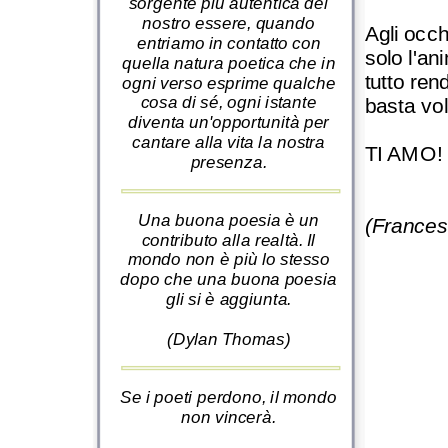
sorgente più autentica del
nostro essere, quando
Agli occhi
entriamo in contatto con
solo l'an
quella natura poetica che in
tutto ren
ogni verso esprime qualche
cosa di sé, ogni istante
basta vol
diventa un'opportunità per
cantare alla vita la nostra
TI AMO!
presenza.
Una buona poesia è un
(Frances
contributo alla realtà. Il
mondo non è più lo stesso
dopo che una buona poesia
gli si è aggiunta.
(Dylan Thomas)
Se i poeti perdono, il mondo
non vincerà.