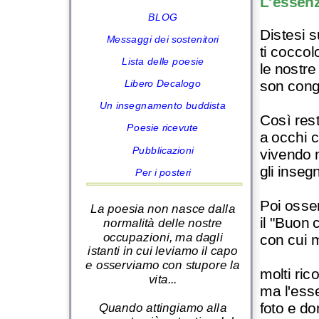
L'essenz
BLOG
Distesi su
Messaggi dei sostenitori
ti cocco
Lista delle poesie
le nostre
son cong
Libero Decalogo
Un insegnamento buddista
Così res
Poesie ricevute
a occhi 
Pubblicazioni
vivendo 
gli inseg
Per i posteri
Poi osse
La poesia non nasce dalla
il "Buon
normalità delle nostre
occupazioni, ma dagli
con cui 
istanti in cui leviamo il capo
e osserviamo con stupore la
molti ric
vita...
ma l'esse
foto e do
Quando attingiamo alla