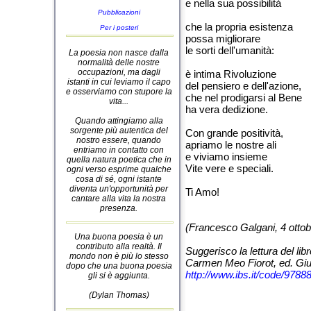
e nella sua possibilità
Pubblicazioni
che la propria esistenza
Per i posteri
possa migliorare
le sorti dell'umanità:
La poesia non nasce dalla
normalità delle nostre
occupazioni, ma dagli
è intima Rivoluzione
istanti in cui leviamo il capo
del pensiero e dell'azione,
e osserviamo con stupore la
che nel prodigarsi al Bene
vita...
ha vera dedizione.
Quando attingiamo alla
sorgente più autentica del
Con grande positività,
nostro essere, quando
apriamo le nostre ali
entriamo in contatto con
e viviamo insieme
quella natura poetica che in
Vite vere e speciali.
ogni verso esprime qualche
cosa di sé, ogni istante
diventa un'opportunità per
Ti Amo!
cantare alla vita la nostra
presenza.
(Francesco Galgani, 4 otto
Una buona poesia è un
contributo alla realtà. Il
Suggerisco la lettura del lib
mondo non è più lo stesso
Carmen Meo Fiorot, ed. Gi
dopo che una buona poesia
http://www.ibs.it/code/9788
gli si è aggiunta.
(Dylan Thomas)