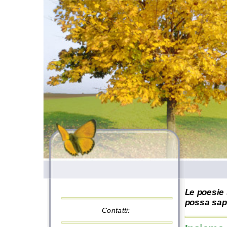
Le poesie 
possa sape
Contatti: