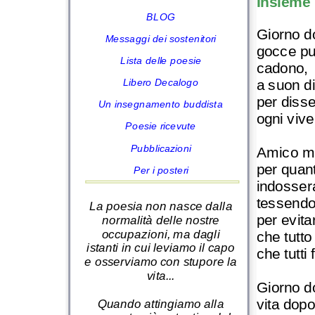
Insieme
BLOG
Giorno d
Messaggi dei sostenitori
gocce pu
Lista delle poesie
cadono,
a suon d
Libero Decalogo
per disse
Un insegnamento buddista
ogni vive
Poesie ricevute
Pubblicazioni
Amico mi
per quan
Per i posteri
indosser
tessendo 
La poesia non nasce dalla
per evita
normalità delle nostre
occupazioni, ma dagli
che tutto
istanti in cui leviamo il capo
che tutti 
e osserviamo con stupore la
vita...
Giorno d
vita dopo
Quando attingiamo alla