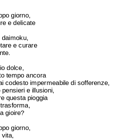
opo giorno,
re e delicate
i daimoku,
tare e curare
nte.
o dolce,
to tempo ancora
ai codesto impermeabile di sofferenze,
pensieri e illusioni,
re questa pioggia
 trasforma,
fa gioire?
opo giorno,
 vita,