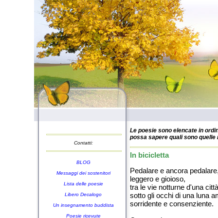
Le poesie sono elencate in ordin
possa sapere quali sono quelle n
Contatti:
In bicicletta
BLOG
Pedalare e ancora pedalare
Messaggi dei sostenitori
leggero e gioioso,
Lista delle poesie
tra le vie notturne d'una citt
sotto gli occhi di una luna a
Libero Decalogo
sorridente e consenziente.
Un insegnamento buddista
Poesie ricevute