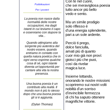
Con te nel cuore,
Pubblicazioni
che sei meravigliosa poesia
tutto ancor più bello
Per i posteri
vedo e sento.
La poesia non nasce dalla
Ma un simile prodigio
normalità delle nostre
occupazioni, ma dagli
solo riflesso è
istanti in cui leviamo il capo
d'una energia splendente,
e osserviamo con stupore la
pari a un sole ardente.
vita...
Perciò ti prego,
Quando attingiamo alla
sorgente più autentica del
dolce fanciulla,
nostro essere, quando
amati più di quanto
entriamo in contatto con
cuor mio già non provi:
quella natura poetica che in
gioisci più che puoi,
ogni verso esprime qualche
cosa di sé, ogni istante
così da rivelar
diventa un'opportunità per
magica luce.
cantare alla vita la nostra
presenza.
Insieme lottando,
onorando le nostre missioni
Una buona poesia è un
scopriremo sui nostri volti
contributo alla realtà. Il
nobiltà d'un sorriso
mondo non è più lo stesso
d'invincibile fermezza
dopo che una buona poesia
di chi ha saputo ottenere
gli si è aggiunta.
magnifiche vittorie.
(Dylan Thomas)