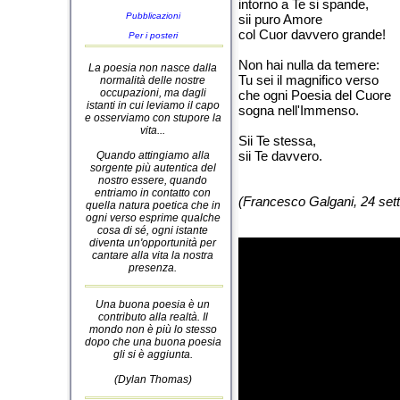
intorno a Te si spande,
Pubblicazioni
sii puro Amore
col Cuor davvero grande!
Per i posteri
Non hai nulla da temere:
La poesia non nasce dalla
Tu sei il magnifico verso
normalità delle nostre
occupazioni, ma dagli
che ogni Poesia del Cuore
istanti in cui leviamo il capo
sogna nell'Immenso.
e osserviamo con stupore la
vita...
Sii Te stessa,
sii Te davvero.
Quando attingiamo alla
sorgente più autentica del
nostro essere, quando
entriamo in contatto con
(Francesco Galgani, 24 set
quella natura poetica che in
ogni verso esprime qualche
cosa di sé, ogni istante
diventa un'opportunità per
cantare alla vita la nostra
presenza.
Una buona poesia è un
contributo alla realtà. Il
mondo non è più lo stesso
dopo che una buona poesia
gli si è aggiunta.
(Dylan Thomas)