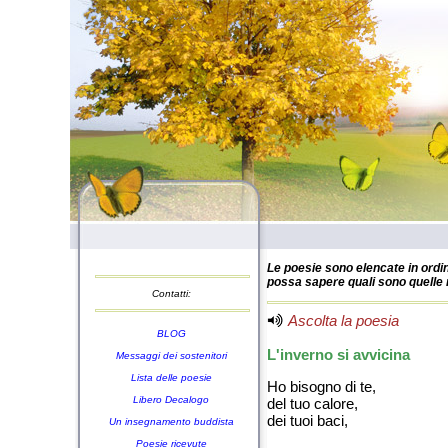
Le poesie sono elencate in ordin
possa sapere quali sono quelle n
Contatti:
Ascolta la poesia
BLOG
L'inverno si avvicina
Messaggi dei sostenitori
Lista delle poesie
Ho bisogno di te,
Libero Decalogo
del tuo calore,
dei tuoi baci,
Un insegnamento buddista
Poesie ricevute