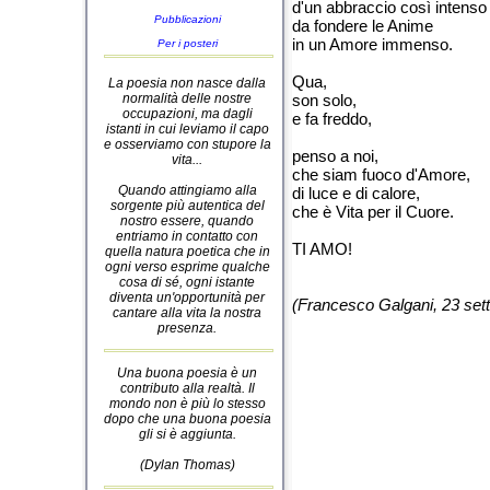
d'un abbraccio così intenso
Pubblicazioni
da fondere le Anime
in un Amore immenso.
Per i posteri
Qua,
La poesia non nasce dalla
normalità delle nostre
son solo,
occupazioni, ma dagli
e fa freddo,
istanti in cui leviamo il capo
e osserviamo con stupore la
penso a noi,
vita...
che siam fuoco d'Amore,
Quando attingiamo alla
di luce e di calore,
sorgente più autentica del
che è Vita per il Cuore.
nostro essere, quando
entriamo in contatto con
TI AMO!
quella natura poetica che in
ogni verso esprime qualche
cosa di sé, ogni istante
diventa un'opportunità per
(Francesco Galgani, 23 set
cantare alla vita la nostra
presenza.
Una buona poesia è un
contributo alla realtà. Il
mondo non è più lo stesso
dopo che una buona poesia
gli si è aggiunta.
(Dylan Thomas)