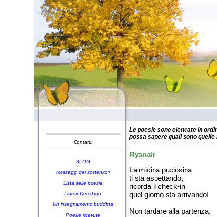
Le poesie sono elencate in ordin
possa sapere quali sono quelle n
Contatti:
Ryanair
BLOG
La micina puciosina
Messaggi dei sostenitori
ti sta aspettando,
Lista delle poesie
ricorda il check-in,
quel giorno sta arrivando!
Libero Decalogo
Un insegnamento buddista
Non tardare alla partenza,
Poesie ricevute