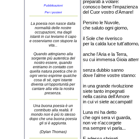
preparati a volare:
Pubblicazioni
conosco bene l'impazienza
del Cuor vostro d'Amare!
Per i posteri
Persino le Nuvole,
La poesia non nasce dalla
che saluto ogni giorno,
normalità delle nostre
occupazioni, ma dagli
istanti in cui leviamo il capo
il Sole che riverisco
e osserviamo con stupore la
per la calda luce tutt'attorno
vita...
anche l'Aria e la Terra,
Quando attingiamo alla
sorgente più autentica del
su cui immensa Gioia atterr
nostro essere, quando
entriamo in contatto con
senza dubbio sanno
quella natura poetica che in
dove l'alme vostre stanno:
ogni verso esprime qualche
cosa di sé, ogni istante
diventa un'opportunità per
in una grande rivoluzione
cantare alla vita la nostra
siete tanto impegnati
presenza.
nella casina dell'Amore
in cui vi siete accampati!
Una buona poesia è un
contributo alla realtà. Il
Luna mi ha detto
mondo non è più lo stesso
che ogni sera vi guarda,
dopo che una buona poesia
non ve n'accorgete
gli si è aggiunta.
ma sempre vi parla...
(Dylan Thomas)
E adesso sbrigati