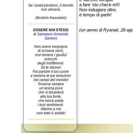
a fare 'sto check-in!!!
Se i poeti perdono, il mondo
Non indugiare oltre,
non vincerà.
è tempo di partir!
(Ibrahim Nasrallah)
(un aereo di Ryanair, 28 ag
ESSERE NOI STESSI
di
Salvatore Armando
Santoro
Non avere vergogna
di scrivere versi,
non temere i giudizi
sciocchi
degli indifferenti.
Sii te stesso!
Fai parlare il tuo cuore
e semina le tue emozioni
nei campi del mondo!
Troverai sempre
un’anima pura
che si disseterà
alla tua fonte,
che berrà avida
i tuoi sentimenti.
Attorno a noi
non tutto è aridità!