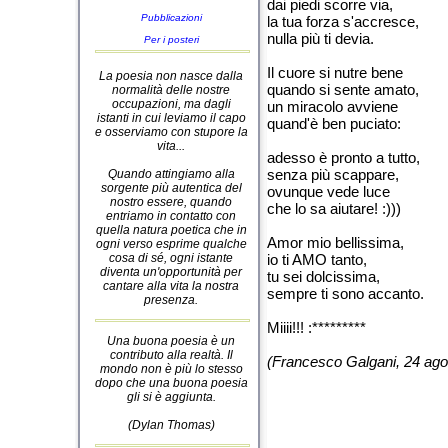
dai piedi scorre via,
Pubblicazioni
la tua forza s'accresce,
nulla più ti devia.
Per i posteri
Il cuore si nutre bene
La poesia non nasce dalla
quando si sente amato,
normalità delle nostre
occupazioni, ma dagli
un miracolo avviene
istanti in cui leviamo il capo
quand'è ben puciato:
e osserviamo con stupore la
vita...
adesso è pronto a tutto,
senza più scappare,
Quando attingiamo alla
sorgente più autentica del
ovunque vede luce
nostro essere, quando
che lo sa aiutare! :)))
entriamo in contatto con
quella natura poetica che in
Amor mio bellissima,
ogni verso esprime qualche
cosa di sé, ogni istante
io ti AMO tanto,
diventa un'opportunità per
tu sei dolcissima,
cantare alla vita la nostra
sempre ti sono accanto.
presenza.
Miiii!!! :*********
Una buona poesia è un
contributo alla realtà. Il
(Francesco Galgani, 24 ago
mondo non è più lo stesso
dopo che una buona poesia
gli si è aggiunta.
(Dylan Thomas)