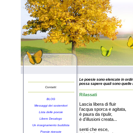
Le poesie sono elencate in ordin
possa sapere quali sono quelle n
Contatti:
Rilassati
BLOG
Lascia libera di fluir
Messaggi dei sostenitori
l'acqua sporca e agitata,
Lista delle poesie
è paura da ripulir,
è d'illusioni creata...
Libero Decalogo
Un insegnamento buddista
senti che esce,
Poesie ricevute