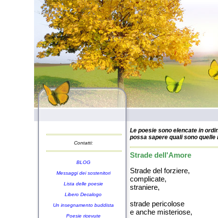
Le poesie sono elencate in ordin
possa sapere quali sono quelle n
Contatti:
Strade dell'Amore
BLOG
Strade del forziere,
Messaggi dei sostenitori
complicate,
Lista delle poesie
straniere,
Libero Decalogo
strade pericolose
Un insegnamento buddista
e anche misteriose,
Poesie ricevute