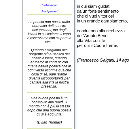
Pubblicazioni
in cui siam guidati
da un forte sentimento
Per i posteri
che ci vuol vittoriosi
in un grande cambiamento,
La poesia non nasce dalla
normalità delle nostre
occupazioni, ma dagli
conducono alla ricchezza
istanti in cui leviamo il capo
dell'Amato Bene,
e osserviamo con stupore la
alla Vita con Te
vita...
per cui il Cuore freme.
Quando attingiamo alla
sorgente più autentica del
nostro essere, quando
(Francesco Galgani, 14 ago
entriamo in contatto con
quella natura poetica che in
ogni verso esprime qualche
cosa di sé, ogni istante
diventa un'opportunità per
cantare alla vita la nostra
presenza.
Una buona poesia è un
contributo alla realtà. Il
mondo non è più lo stesso
dopo che una buona poesia
gli si è aggiunta.
(Dylan Thomas)