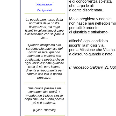
e di concorrenza spietata,
Pubblicazioni
che tarpa le ali
a gente disorientata.
Per i posteri
Ma la preghiera vincente
La poesia non nasce dalla
non nasce mai nell'egoismo
normalità delle nostre
occupazioni, ma dagli
per tutti è ardente
istanti in cui leviamo il capo
di giustizia e ottimismo,
e osserviamo con stupore la
vita...
affinché ogni candidato
incontri la miglior via...
Quando attingiamo alla
sorgente più autentica del
per la Missione che Vita ha
nostro essere, quando
a ciascuno quando è nato.
entriamo in contatto con
quella natura poetica che in
ogni verso esprime qualche
cosa di sé, ogni istante
(Francesco Galgani, 21 lugl
diventa un'opportunità per
cantare alla vita la nostra
presenza.
Una buona poesia è un
contributo alla realtà. Il
mondo non è più lo stesso
dopo che una buona poesia
gli si è aggiunta.
(Dylan Thomas)