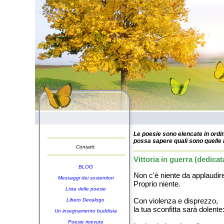
Le poesie sono elencate in ordin
possa sapere quali sono quelle n
Contatti:
Vittoria in guerra (dedica
BLOG
Non c'è niente da applaudir
Messaggi dei sostenitori
Proprio niente.
Lista delle poesie
Con violenza e disprezzo,
Libero Decalogo
la tua sconfitta sarà dolente
Un insegnamento buddista
Poesie ricevute