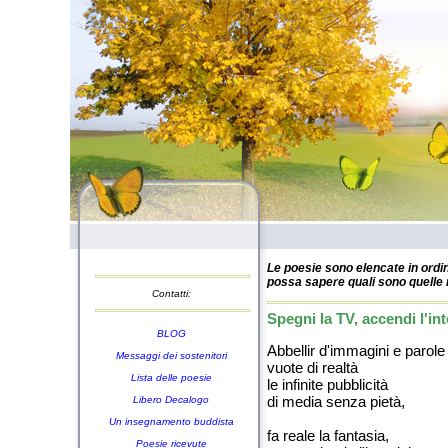
Le poesie sono elencate in ordin
possa sapere quali sono quelle n
Contatti:
Spegni la TV, accendi l'int
BLOG
Abbellir d'immagini e parole
Messaggi dei sostenitori
vuote di realtà
Lista delle poesie
le infinite pubblicità
di media senza pietà,
Libero Decalogo
Un insegnamento buddista
fa reale la fantasia,
Poesie ricevute