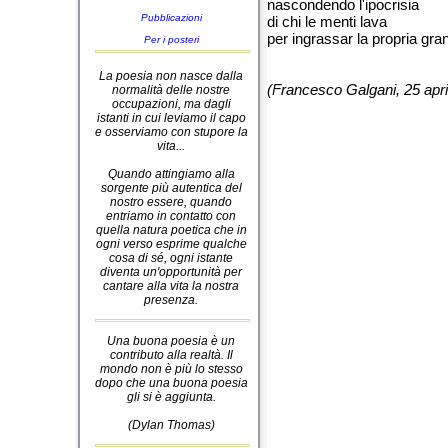
nascondendo l'ipocrisia
Pubblicazioni
di chi le menti lava
per ingrassar la propria gra
Per i posteri
La poesia non nasce dalla
(Francesco Galgani, 25 apri
normalità delle nostre
occupazioni, ma dagli
istanti in cui leviamo il capo
e osserviamo con stupore la
vita...
Quando attingiamo alla
sorgente più autentica del
nostro essere, quando
entriamo in contatto con
quella natura poetica che in
ogni verso esprime qualche
cosa di sé, ogni istante
diventa un'opportunità per
cantare alla vita la nostra
presenza.
Una buona poesia è un
contributo alla realtà. Il
mondo non è più lo stesso
dopo che una buona poesia
gli si è aggiunta.
(Dylan Thomas)