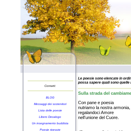
Le poesie sono elencate in ordin
possa sapere quali sono quelle n
Contatti:
Sulla strada del cambiam
BLOG
Con pane e poesia
Messaggi dei sostenitori
nutriamo la nostra armonia,
Lista delle poesie
regalandoci Amore
nell'unione del Cuore.
Libero Decalogo
Un insegnamento buddista
Poesie ricevute