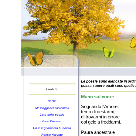
Le poesie sono elencate in ordin
possa sapere quali sono quelle n
Contatti:
Mano sul cuore
BLOG
Sognando l'Amore,
Messaggi dei sostenitori
temo di destarmi,
Lista delle poesie
di trovarmi in errore
col gelo a freddarmi.
Libero Decalogo
Un insegnamento buddista
Paura ancestrale
Poesie ricevute