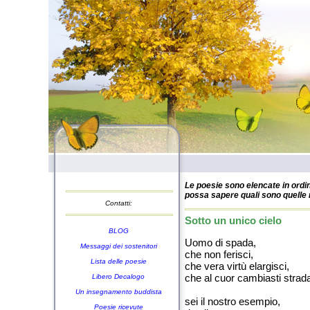
Le poesie sono elencate in ordin
possa sapere quali sono quelle n
Contatti:
Sotto un unico cielo
BLOG
Uomo di spada,
Messaggi dei sostenitori
che non ferisci,
Lista delle poesie
che vera virtù elargisci,
che al cuor cambiasti strad
Libero Decalogo
Un insegnamento buddista
sei il nostro esempio,
Poesie ricevute