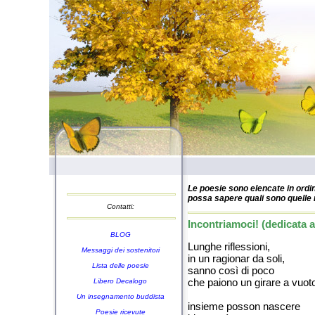
Le poesie sono elencate in ordin
possa sapere quali sono quelle n
Contatti:
Incontriamoci! (dedicata
BLOG
Lunghe riflessioni,
Messaggi dei sostenitori
in un ragionar da soli,
Lista delle poesie
sanno così di poco
che paiono un girare a vuot
Libero Decalogo
Un insegnamento buddista
insieme posson nascere
Poesie ricevute