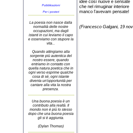
idee così nuove e sensate
Pubblicazioni
che nel rimuginar interiore
manco l'avevam pensate!
Per i posteri
La poesia non nasce dalla
(Francesco Galgani, 19 no
normalità delle nostre
occupazioni, ma dagli
istanti in cui leviamo il capo
e osserviamo con stupore la
vita...
Quando attingiamo alla
sorgente più autentica del
nostro essere, quando
entriamo in contatto con
quella natura poetica che in
ogni verso esprime qualche
cosa di sé, ogni istante
diventa un'opportunità per
cantare alla vita la nostra
presenza.
Una buona poesia è un
contributo alla realtà. Il
mondo non è più lo stesso
dopo che una buona poesia
gli si è aggiunta.
(Dylan Thomas)