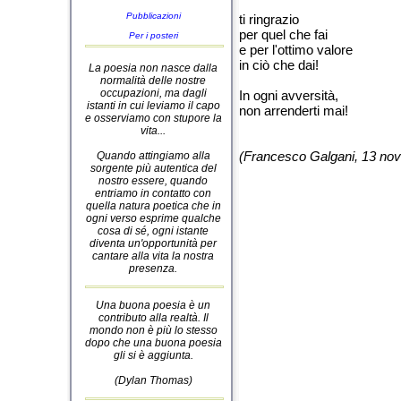
Pubblicazioni
ti ringrazio
per quel che fai
Per i posteri
e per l'ottimo valore
in ciò che dai!
La poesia non nasce dalla
normalità delle nostre
occupazioni, ma dagli
In ogni avversità,
istanti in cui leviamo il capo
non arrenderti mai!
e osserviamo con stupore la
vita...
(Francesco Galgani, 13 no
Quando attingiamo alla
sorgente più autentica del
nostro essere, quando
entriamo in contatto con
quella natura poetica che in
ogni verso esprime qualche
cosa di sé, ogni istante
diventa un'opportunità per
cantare alla vita la nostra
presenza.
Una buona poesia è un
contributo alla realtà. Il
mondo non è più lo stesso
dopo che una buona poesia
gli si è aggiunta.
(Dylan Thomas)