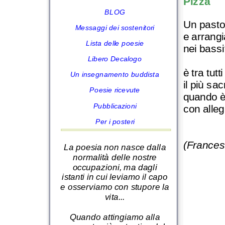
Pizza
BLOG
Un pasto
Messaggi dei sostenitori
e arrangi
Lista delle poesie
nei bassi
Libero Decalogo
è tra tutti
Un insegnamento buddista
il più sac
Poesie ricevute
quando è
Pubblicazioni
con alleg
Per i posteri
(Frances
La poesia non nasce dalla
normalità delle nostre
occupazioni, ma dagli
istanti in cui leviamo il capo
e osserviamo con stupore la
vita...
Quando attingiamo alla