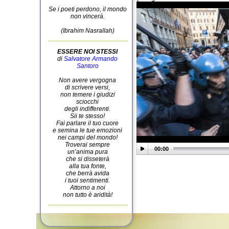
Se i poeti perdono, il mondo
non vincerà.
(Ibrahim Nasrallah)
ESSERE NOI STESSI
di
Salvatore Armando
Santoro
Non avere vergogna
di scrivere versi,
non temere i giudizi
sciocchi
degli indifferenti.
Sii te stesso!
Fai parlare il tuo cuore
e semina le tue emozioni
nei campi del mondo!
Troverai sempre
00:00
un’anima pura
che si disseterà
alla tua fonte,
che berrà avida
i tuoi sentimenti.
Attorno a noi
non tutto è aridità!