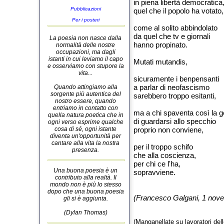
in piena libertà democratica
Pubblicazioni
quel che il popolo ha votato,
Per i posteri
come al solito abbindolato
da quel che tv e giornali
La poesia non nasce dalla
hanno propinato.
normalità delle nostre
occupazioni, ma dagli
istanti in cui leviamo il capo
Mutati mutandis,
e osserviamo con stupore la
vita...
sicuramente i benpensanti
a parlar di neofascismo
Quando attingiamo alla
sorgente più autentica del
sarebbero troppo esitanti,
nostro essere, quando
entriamo in contatto con
ma a chi spaventa così la g
quella natura poetica che in
di guardarsi allo specchio
ogni verso esprime qualche
cosa di sé, ogni istante
proprio non conviene,
diventa un'opportunità per
cantare alla vita la nostra
per il troppo schifo
presenza.
che alla coscienza,
per chi ce l'ha,
Una buona poesia è un
sopravviene.
contributo alla realtà. Il
mondo non è più lo stesso
dopo che una buona poesia
(Francesco Galgani, 1 nov
gli si è aggiunta.
(Dylan Thomas)
(Manganellate su lavoratori del