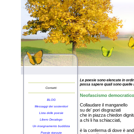
Le poesie sono elencate in ordin
possa sapere quali sono quelle n
Contatti:
Neofascismo democratico
BLOG
Collaudare il manganello
Messaggi dei sostenitori
su de' pori disgraziati
Lista delle poesie
che in piazza chiedon dignit
a chi li ha schiacciati,
Libero Decalogo
Un insegnamento buddista
è la conferma di dove è and
Poesie ricevute