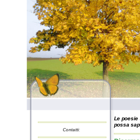
Le poesie 
possa sape
Contatti: