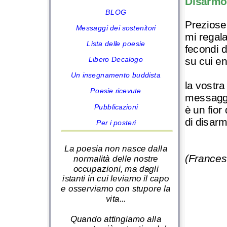
Disarmo 
BLOG
Preziose 
Messaggi dei sostenitori
mi regala
Lista delle poesie
fecondi d
su cui en
Libero Decalogo
Un insegnamento buddista
la vostra
Poesie ricevute
messagge
Pubblicazioni
è un fio
di disar
Per i posteri
La poesia non nasce dalla
(Frances
normalità delle nostre
occupazioni, ma dagli
istanti in cui leviamo il capo
e osserviamo con stupore la
vita...
Quando attingiamo alla