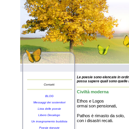
Le poesie sono elencate in ordin
possa sapere quali sono quelle n
Contatti:
Civiltà moderna
BLOG
Ethos e Logos
Messaggi dei sostenitori
ormai son pensionati,
Lista delle poesie
Pathos è rimasto da solo,
Libero Decalogo
con i disastri recati.
Un insegnamento buddista
Poesie ricevute