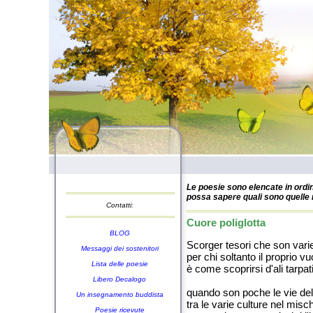
Le poesie sono elencate in ordin
possa sapere quali sono quelle n
Contatti:
Cuore poliglotta
BLOG
Scorger tesori che son vari
Messaggi dei sostenitori
per chi soltanto il proprio v
Lista delle poesie
è come scoprirsi d'ali tarpati
Libero Decalogo
quando son poche le vie de
Un insegnamento buddista
tra le varie culture nel misch
Poesie ricevute