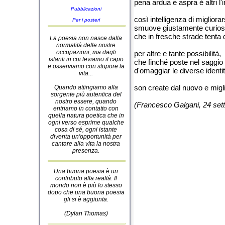
pena ardua e aspra è altri l
Pubblicazioni
così intelligenza di migliorar
Per i posteri
smuove giustamente curiosi
che in fresche strade tenta d
La poesia non nasce dalla
normalità delle nostre
occupazioni, ma dagli
per altre e tante possibilità,
istanti in cui leviamo il capo
che finché poste nel saggi
e osserviamo con stupore la
d'omaggiar le diverse identit
vita...
son create dal nuovo e migli
Quando attingiamo alla
sorgente più autentica del
nostro essere, quando
(Francesco Galgani, 24 set
entriamo in contatto con
quella natura poetica che in
ogni verso esprime qualche
cosa di sé, ogni istante
diventa un'opportunità per
cantare alla vita la nostra
presenza.
Una buona poesia è un
contributo alla realtà. Il
mondo non è più lo stesso
dopo che una buona poesia
gli si è aggiunta.
(Dylan Thomas)