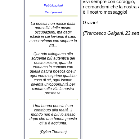
vivi sempre con coraggio,
Pubblicazioni
ricordandomi che la nostra v
è il nostro messaggio!
Per i posteri
Grazie!
La poesia non nasce dalla
normalità delle nostre
occupazioni, ma dagli
(Francesco Galgani, 23 set
istanti in cui leviamo il capo
e osserviamo con stupore la
vita...
Quando attingiamo alla
sorgente più autentica del
nostro essere, quando
entriamo in contatto con
quella natura poetica che in
ogni verso esprime qualche
cosa di sé, ogni istante
diventa un'opportunità per
cantare alla vita la nostra
presenza.
Una buona poesia è un
contributo alla realtà. Il
mondo non è più lo stesso
dopo che una buona poesia
gli si è aggiunta.
(Dylan Thomas)