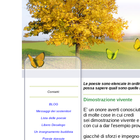
Le poesie sono elencate in ordin
possa sapere quali sono quelle n
Contatti:
Dimostrazione vivente
BLOG
E' un onore averti conosciut
Messaggi dei sostenitori
di molte cose in cui credi
Lista delle poesie
sei dimostrazione vivente e
con cui a dar l'esempio pro
Libero Decalogo
Un insegnamento buddista
giacché di sforzi e impegno 
Poesie ricevute