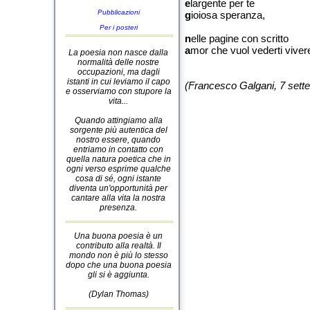
e
largente per te
Pubblicazioni
g
ioiosa speranza,
Per i posteri
n
elle pagine con scritto
a
mor che vuol vederti viver
La poesia non nasce dalla
normalità delle nostre
occupazioni, ma dagli
istanti in cui leviamo il capo
(Francesco Galgani, 7 sett
e osserviamo con stupore la
vita...
Quando attingiamo alla
sorgente più autentica del
nostro essere, quando
entriamo in contatto con
quella natura poetica che in
ogni verso esprime qualche
cosa di sé, ogni istante
diventa un'opportunità per
cantare alla vita la nostra
presenza.
Una buona poesia è un
contributo alla realtà. Il
mondo non è più lo stesso
dopo che una buona poesia
gli si è aggiunta.
(Dylan Thomas)