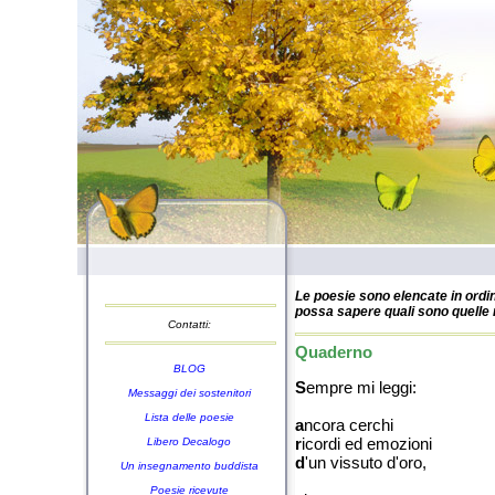
Le poesie sono elencate in ordin
possa sapere quali sono quelle n
Contatti:
Quaderno
BLOG
S
empre mi leggi:
Messaggi dei sostenitori
Lista delle poesie
a
ncora cerchi
r
icordi ed emozioni
Libero Decalogo
d
'un vissuto d'oro,
Un insegnamento buddista
Poesie ricevute