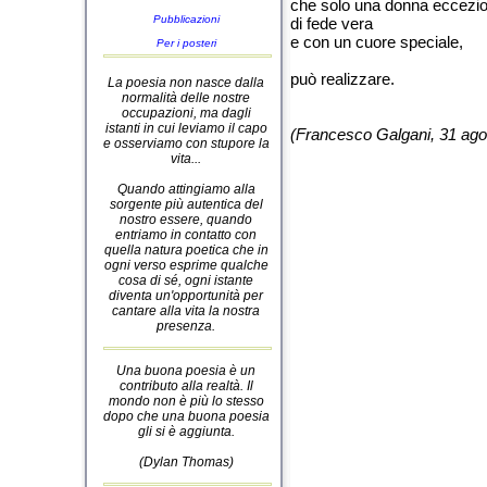
che solo una donna eccezio
Pubblicazioni
di fede vera
e con un cuore speciale,
Per i posteri
può realizzare.
La poesia non nasce dalla
normalità delle nostre
occupazioni, ma dagli
istanti in cui leviamo il capo
(Francesco Galgani, 31 ago
e osserviamo con stupore la
vita...
Quando attingiamo alla
sorgente più autentica del
nostro essere, quando
entriamo in contatto con
quella natura poetica che in
ogni verso esprime qualche
cosa di sé, ogni istante
diventa un'opportunità per
cantare alla vita la nostra
presenza.
Una buona poesia è un
contributo alla realtà. Il
mondo non è più lo stesso
dopo che una buona poesia
gli si è aggiunta.
(Dylan Thomas)