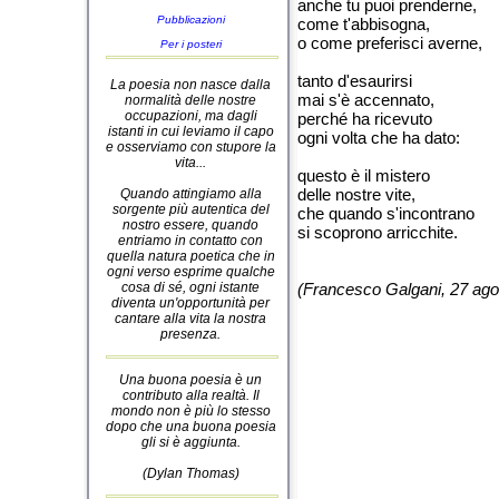
anche tu puoi prenderne,
Pubblicazioni
come t'abbisogna,
o come preferisci averne,
Per i posteri
tanto d'esaurirsi
La poesia non nasce dalla
mai s'è accennato,
normalità delle nostre
occupazioni, ma dagli
perché ha ricevuto
istanti in cui leviamo il capo
ogni volta che ha dato:
e osserviamo con stupore la
vita...
questo è il mistero
delle nostre vite,
Quando attingiamo alla
sorgente più autentica del
che quando s'incontrano
nostro essere, quando
si scoprono arricchite.
entriamo in contatto con
quella natura poetica che in
ogni verso esprime qualche
cosa di sé, ogni istante
(Francesco Galgani, 27 ago
diventa un'opportunità per
cantare alla vita la nostra
presenza.
Una buona poesia è un
contributo alla realtà. Il
mondo non è più lo stesso
dopo che una buona poesia
gli si è aggiunta.
(Dylan Thomas)