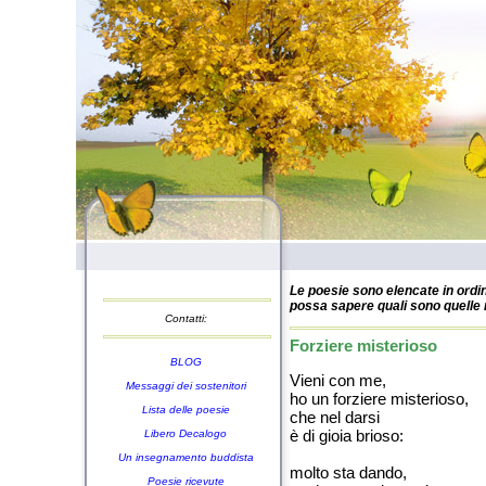
Le poesie sono elencate in ordin
possa sapere quali sono quelle n
Contatti:
Forziere misterioso
BLOG
Vieni con me,
Messaggi dei sostenitori
ho un forziere misterioso,
Lista delle poesie
che nel darsi
è di gioia brioso:
Libero Decalogo
Un insegnamento buddista
molto sta dando,
Poesie ricevute