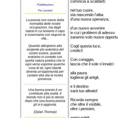
comincia a scaldarti:
Pubblicazioni
nel tuo cuore,
Per i posteri
sta nascendo l'alba
d'una nuova speranza,
La poesia non nasce dalla
normalità delle nostre
occupazioni, ma dagli
d'un nuovo avvenire
istanti in cui leviamo il capo
in cui i problemi di adesso
e osserviamo con stupore la
saranno solo nuove opportu
vita...
Cogli questa luce,
Quando attingiamo alla
sorgente più autentica del
credici!
nostro essere, quando
entriamo in contatto con
Con coraggio,
quella natura poetica che in
lascia che il sole s'innalzi:
ogni verso esprime qualche
cosa di sé, ogni istante
diventa un'opportunità per
alla paura
cantare alla vita la nostra
toglierai gli artigli,
presenza.
e il destino
Una buona poesia è un
sarà tuo alleato!
contributo alla realtà. Il
mondo non è più lo stesso
Ricorda sempre
dopo che una buona poesia
che oltre il visibile,
gli si è aggiunta.
oltre i pensieri,
(Dylan Thomas)
animi nobili