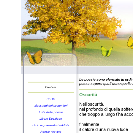
Le poesie sono elencate in ordin
possa sapere quali sono quelle n
Contatti:
Oscurità
BLOG
Nell'oscurità,
Messaggi dei sostenitori
nel profondo di quella soffe
Lista delle poesie
che troppo a lungo t'ha ac
Libero Decalogo
finalmente
Un insegnamento buddista
il calore d'una nuova luce
Poesie ricevute