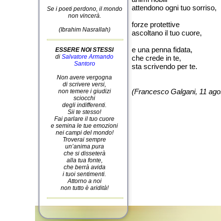
attendono ogni tuo sorriso,
Se i poeti perdono, il mondo
non vincerà.
forze protettive
(Ibrahim Nasrallah)
ascoltano il tuo cuore,
e una penna fidata,
ESSERE NOI STESSI
di
Salvatore Armando
che crede in te,
Santoro
sta scrivendo per te.
Non avere vergogna
di scrivere versi,
(Francesco Galgani, 11 ago
non temere i giudizi
sciocchi
degli indifferenti.
Sii te stesso!
Fai parlare il tuo cuore
e semina le tue emozioni
nei campi del mondo!
Troverai sempre
un’anima pura
che si disseterà
alla tua fonte,
che berrà avida
i tuoi sentimenti.
Attorno a noi
non tutto è aridità!