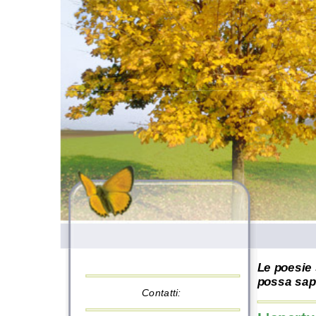
Le poesie 
possa sape
Contatti: