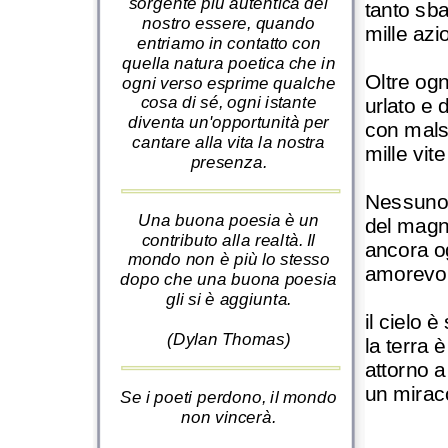
sorgente più autentica del
tanto sba
nostro essere, quando
mille azi
entriamo in contatto con
quella natura poetica che in
Oltre ogn
ogni verso esprime qualche
cosa di sé, ogni istante
urlato e
diventa un'opportunità per
con mals
cantare alla vita la nostra
mille vite
presenza.
Nessuno 
Una buona poesia è un
del magni
contributo alla realtà. Il
ancora o
mondo non è più lo stesso
amorevol
dopo che una buona poesia
gli si è aggiunta.
il cielo è
(Dylan Thomas)
la terra è
attorno a
un mirac
Se i poeti perdono, il mondo
non vincerà.