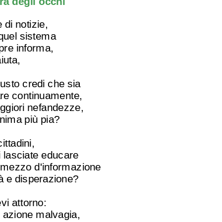
ra degli occhi
di notizie,
 quel sistema
re informa,
iuta,
usto credi che sia
re continuamente,
eggiori nefandezze,
nima più pia?
ittadini,
i lasciate educare
 mezzo d'informazione
tà e disperazione?
vi attorno:
i azione malvagia,