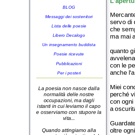
L'apertu
BLOG
Mercante 
Messaggi dei sostenitori
servo di
Lista delle poesie
che semp
ma mai a
Libero Decalogo
Un insegnamento buddista
quanto gi
Poesie ricevute
avvelena
Pubblicazioni
con le p
anche l'a
Per i posteri
Miei conc
La poesia non nasce dalla
perché v
normalità delle nostre
occupazioni, ma dagli
con ogni
istanti in cui leviamo il capo
a oscuri
e osserviamo con stupore la
vita...
Guardate
oltre ogn
Quando attingiamo alla