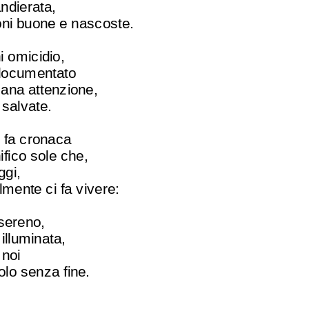
ndierata,
oni buone e nascoste.
i omicidio,
 documentato
ana attenzione,
 salvate.
fa cronaca
fico sole che,
ggi,
mente ci fa vivere:
 sereno,
 illuminata,
 noi
olo senza fine.