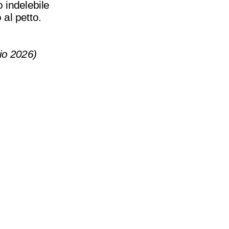
 indelebile
al petto.
io 2026)