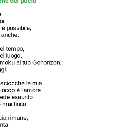
one del pucio
e,
oi,
o è possibile,
o anche.
nel tempo,
el luogo,
aimoku al tuo Gohonzon,
gi.
 sciocche le mie,
occo è l'amore
rede esaurito
mai finito.
cia rimane,
nta,