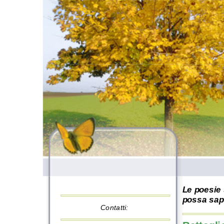
Le poesie 
possa sape
Contatti: