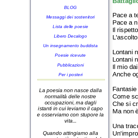
Battagli
BLOG
Pace a t
Messaggi dei sostenitori
Pace a n
Lista delle poesie
Il rispett
L'ascolt
Libero Decalogo
Un insegnamento buddista
Lontani 
Poesie ricevute
Lontani n
Pubblicazioni
Il mio d
Anche og
Per i posteri
Fantasie
La poesia non nasce dalla
Come sci
normalità delle nostre
occupazioni, ma dagli
Che si c
istanti in cui leviamo il capo
Ma non è 
e osserviamo con stupore la
vita...
Una trac
Un'impro
Quando attingiamo alla