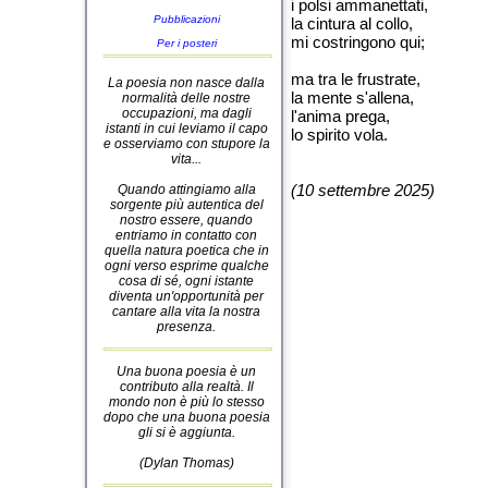
i polsi ammanettati,
Pubblicazioni
la cintura al collo,
mi costringono qui;
Per i posteri
ma tra le frustrate,
La poesia non nasce dalla
la mente s'allena,
normalità delle nostre
occupazioni, ma dagli
l'anima prega,
istanti in cui leviamo il capo
lo spirito vola.
e osserviamo con stupore la
vita...
(10 settembre 2025)
Quando attingiamo alla
sorgente più autentica del
nostro essere, quando
entriamo in contatto con
quella natura poetica che in
ogni verso esprime qualche
cosa di sé, ogni istante
diventa un'opportunità per
cantare alla vita la nostra
presenza.
Una buona poesia è un
contributo alla realtà. Il
mondo non è più lo stesso
dopo che una buona poesia
gli si è aggiunta.
(Dylan Thomas)