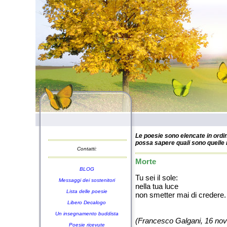
Le poesie sono elencate in ordin
possa sapere quali sono quelle n
Contatti:
Morte
BLOG
Tu sei il sole:
Messaggi dei sostenitori
nella tua luce
Lista delle poesie
non smetter mai di credere.
Libero Decalogo
Un insegnamento buddista
(Francesco Galgani, 16 no
Poesie ricevute